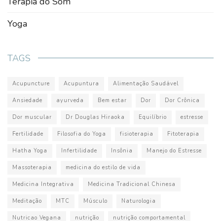
Terapia do Som
Yoga
TAGS
Acupuncture
Acupuntura
Alimentação Saudável
Ansiedade
ayurveda
Bem estar
Dor
Dor Crônica
Dor muscular
Dr Douglas Hiraoka
Equilíbrio
estresse
Fertilidade
Filosofia do Yoga
fisioterapia
Fitoterapia
Hatha Yoga
Infertilidade
Insônia
Manejo do Estresse
Massoterapia
medicina do estilo de vida
Medicina Integrativa
Medicina Tradicional Chinesa
Meditação
MTC
Músculo
Naturologia
Nutricao Vegana
nutrição
nutrição comportamental