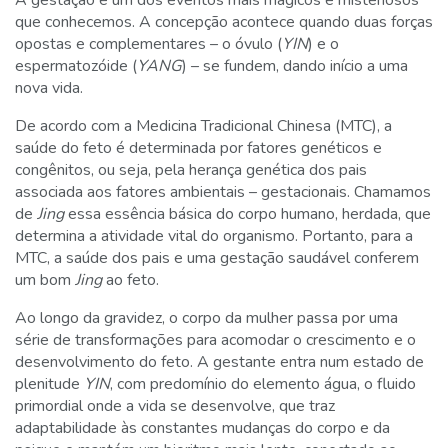
A gestação é um dos eventos mais mágicos e misteriosos
que conhecemos. A concepção acontece quando duas forças
opostas e complementares – o óvulo (
YIN
) e o
espermatozóide (
YANG
) – se fundem, dando início a uma
nova vida.
De acordo com a Medicina Tradicional Chinesa (MTC), a
saúde do feto é determinada por fatores genéticos e
congênitos, ou seja, pela herança genética dos pais
associada aos fatores ambientais – gestacionais. Chamamos
de
Jing
essa essência básica do corpo humano, herdada, que
determina a atividade vital do organismo. Portanto, para a
MTC, a saúde dos pais e uma gestação saudável conferem
um bom
Jing
ao feto.
Ao longo da gravidez, o corpo da mulher passa por uma
série de transformações para acomodar o crescimento e o
desenvolvimento do feto. A gestante entra num estado de
plenitude
YIN
, com predomínio do elemento água, o fluido
primordial onde a vida se desenvolve, que traz
adaptabilidade às constantes mudanças do corpo e da