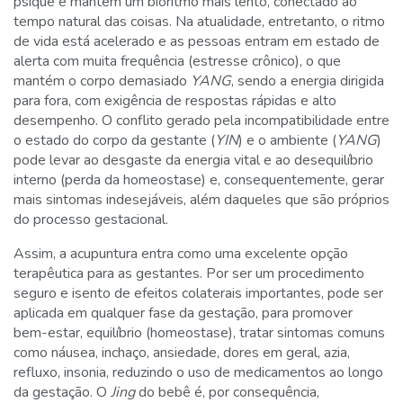
psique e mantém um bioritmo mais lento, conectado ao
tempo natural das coisas. Na atualidade, entretanto, o ritmo
de vida está acelerado e as pessoas entram em estado de
alerta com muita frequência (estresse crônico), o que
mantém o corpo demasiado
YANG
, sendo a energia dirigida
para fora, com exigência de respostas rápidas e alto
desempenho. O conflito gerado pela incompatibilidade entre
o estado do corpo da gestante (
YIN
) e o ambiente (
YANG
)
pode levar ao desgaste da energia vital e ao desequilíbrio
interno (perda da homeostase) e, consequentemente, gerar
mais sintomas indesejáveis, além daqueles que são próprios
do processo gestacional.
Assim, a acupuntura entra como uma excelente opção
terapêutica para as gestantes. Por ser um procedimento
seguro e isento de efeitos colaterais importantes, pode ser
aplicada em qualquer fase da gestação, para promover
bem-estar, equilíbrio (homeostase), tratar sintomas comuns
como náusea, inchaço, ansiedade, dores em geral, azia,
refluxo, insonia, reduzindo o uso de medicamentos ao longo
da gestação. O
Jing
do bebê é, por consequência,