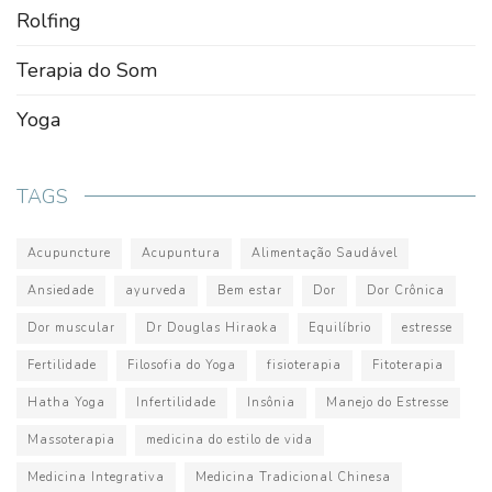
Rolfing
Terapia do Som
Yoga
TAGS
Acupuncture
Acupuntura
Alimentação Saudável
Ansiedade
ayurveda
Bem estar
Dor
Dor Crônica
Dor muscular
Dr Douglas Hiraoka
Equilíbrio
estresse
Fertilidade
Filosofia do Yoga
fisioterapia
Fitoterapia
Hatha Yoga
Infertilidade
Insônia
Manejo do Estresse
Massoterapia
medicina do estilo de vida
Medicina Integrativa
Medicina Tradicional Chinesa