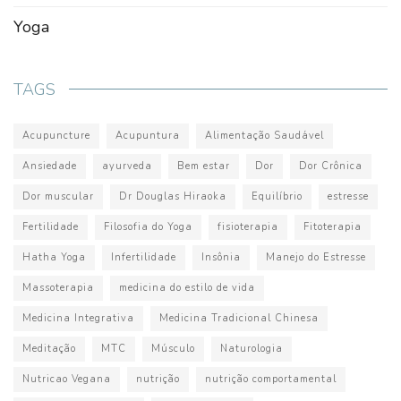
Yoga
TAGS
Acupuncture
Acupuntura
Alimentação Saudável
Ansiedade
ayurveda
Bem estar
Dor
Dor Crônica
Dor muscular
Dr Douglas Hiraoka
Equilíbrio
estresse
Fertilidade
Filosofia do Yoga
fisioterapia
Fitoterapia
Hatha Yoga
Infertilidade
Insônia
Manejo do Estresse
Massoterapia
medicina do estilo de vida
Medicina Integrativa
Medicina Tradicional Chinesa
Meditação
MTC
Músculo
Naturologia
Nutricao Vegana
nutrição
nutrição comportamental