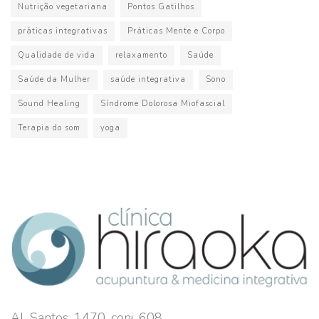
Nutrição vegetariana
Pontos Gatilhos
práticas integrativas
Práticas Mente e Corpo
Qualidade de vida
relaxamento
Saúde
Saúde da Mulher
saúde integrativa
Sono
Sound Healing
Síndrome Dolorosa Miofascial
Terapia do som
yoga
Al. Santos, 1470, conj. 608