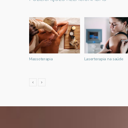
 – Mês da
Massoterapia
Laserterapia na saúde
o sobre a