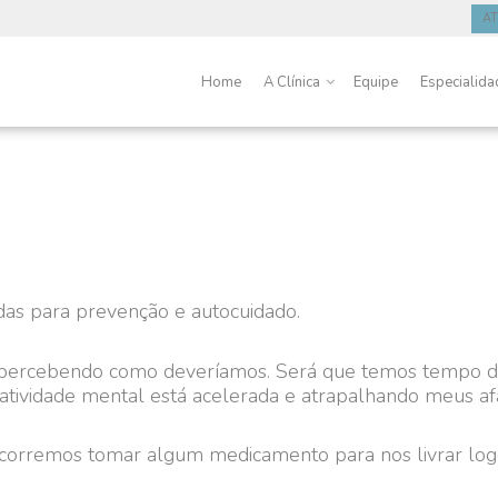
A
Home
A Clínica
Equipe
Especialida
as para prevenção e autocuidado.
os percebendo como deveríamos. Será que temos tempo d
atividade mental está acelerada e atrapalhando meus a
corremos tomar algum medicamento para nos livrar lo