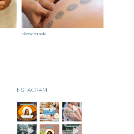
Massoterapia
Medicina do Es
INSTAGRAM