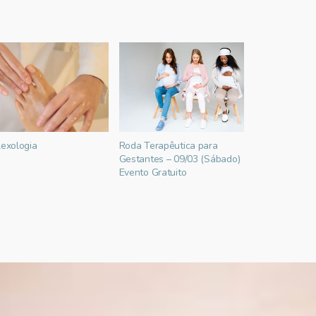
lexologia
Roda Terapêutica para
Naturologia n
Gestantes – 09/03 (Sábado)
mulher
Evento Gratuito