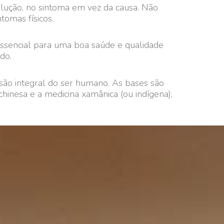
lução, no sintoma em vez da causa. Não
tomas físicos.
 essencial para uma boa saúde e qualidade
do.
são integral do ser humano. As bases são
chinesa e a medicina xamânica (ou indígena),