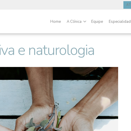
A
Home
A Clínica
Equipe
Especialida
iva e naturologia