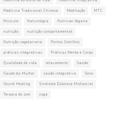
medicina do estilo de vida
Medicina Integrativa
Medicina Tradicional Chinesa
Meditação
MTC
Músculo
Naturologia
Nutricao Vegana
nutrição
nutrição comportamental
Nutrição vegetariana
Pontos Gatilhos
práticas integrativas
Práticas Mente e Corpo
Qualidade de vida
relaxamento
Saúde
Saúde da Mulher
saúde integrativa
Sono
Sound Healing
Síndrome Dolorosa Miofascial
Terapia do som
yoga