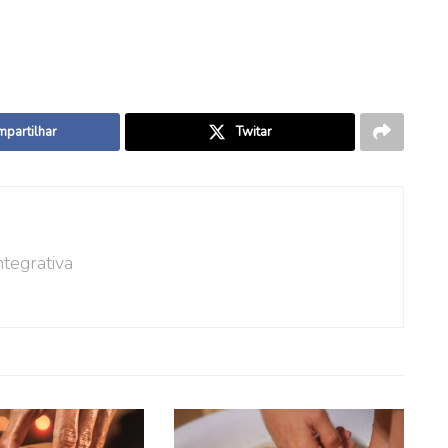
partilhar
Twitar
tegrativa