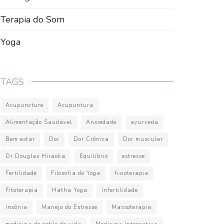
Terapia do Som
Yoga
TAGS
Acupuncture
Acupuntura
Alimentação Saudável
Ansiedade
ayurveda
Bem estar
Dor
Dor Crônica
Dor muscular
Dr Douglas Hiraoka
Equilíbrio
estresse
Fertilidade
Filosofia do Yoga
fisioterapia
Fitoterapia
Hatha Yoga
Infertilidade
Insônia
Manejo do Estresse
Massoterapia