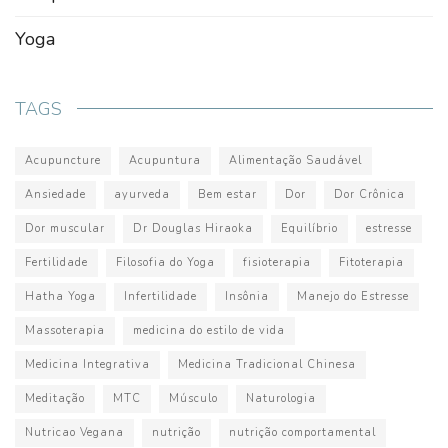
Yoga
TAGS
Acupuncture
Acupuntura
Alimentação Saudável
Ansiedade
ayurveda
Bem estar
Dor
Dor Crônica
Dor muscular
Dr Douglas Hiraoka
Equilíbrio
estresse
Fertilidade
Filosofia do Yoga
fisioterapia
Fitoterapia
Hatha Yoga
Infertilidade
Insônia
Manejo do Estresse
Massoterapia
medicina do estilo de vida
Medicina Integrativa
Medicina Tradicional Chinesa
Meditação
MTC
Músculo
Naturologia
Nutricao Vegana
nutrição
nutrição comportamental