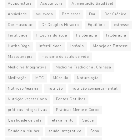
Acupuncture
Acupuntura
Alimentação Saudável
Ansiedade
ayurveda
Bem estar
Dor
Dor Crônica
Dor muscular
Dr Douglas Hiraoka
Equilíbrio
estresse
Fertilidade
Filosofia do Yoga
fisioterapia
Fitoterapia
Hatha Yoga
Infertilidade
Insônia
Manejo do Estresse
Massoterapia
medicina do estilo de vida
Medicina Integrativa
Medicina Tradicional Chinesa
Meditação
MTC
Músculo
Naturologia
Nutricao Vegana
nutrição
nutrição comportamental
Nutrição vegetariana
Pontos Gatilhos
práticas integrativas
Práticas Mente e Corpo
Qualidade de vida
relaxamento
Saúde
Saúde da Mulher
saúde integrativa
Sono