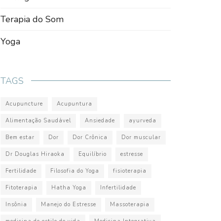
Terapia do Som
Yoga
TAGS
Acupuncture
Acupuntura
Alimentação Saudável
Ansiedade
ayurveda
Bem estar
Dor
Dor Crônica
Dor muscular
Dr Douglas Hiraoka
Equilíbrio
estresse
Fertilidade
Filosofia do Yoga
fisioterapia
Fitoterapia
Hatha Yoga
Infertilidade
Insônia
Manejo do Estresse
Massoterapia