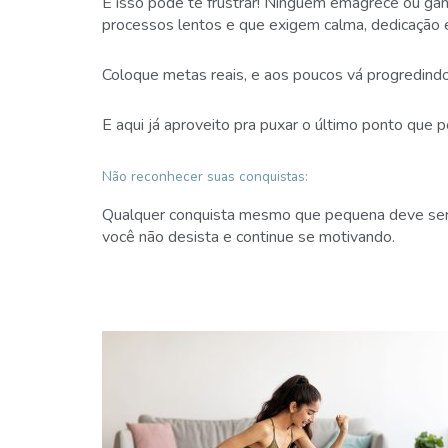
E isso pode te frustrar! Ninguém emagrece ou gan
processos lentos e que exigem calma, dedicação e
Coloque metas reais, e aos poucos vá progredindo
E aqui já aproveito pra puxar o último ponto que 
Não reconhecer suas conquistas:
Qualquer conquista mesmo que pequena deve ser 
você não desista e continue se motivando.