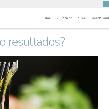
A
Home
A Clínica
Equipe
Especialida
o resultados?