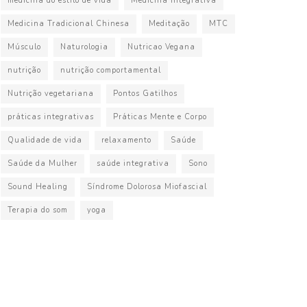
medicina do estilo de vida
Medicina Integrativa
Medicina Tradicional Chinesa
Meditação
MTC
Músculo
Naturologia
Nutricao Vegana
nutrição
nutrição comportamental
Nutrição vegetariana
Pontos Gatilhos
práticas integrativas
Práticas Mente e Corpo
Qualidade de vida
relaxamento
Saúde
Saúde da Mulher
saúde integrativa
Sono
Sound Healing
Síndrome Dolorosa Miofascial
Terapia do som
yoga