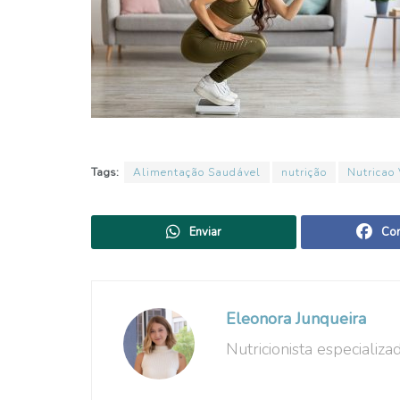
Tags:
Alimentação Saudável
nutrição
Nutricao
Enviar
Com
Eleonora Junqueira
Nutricionista especializ