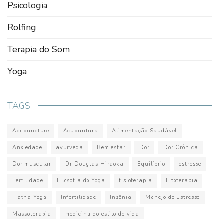
Psicologia
Rolfing
Terapia do Som
Yoga
TAGS
Acupuncture
Acupuntura
Alimentação Saudável
Ansiedade
ayurveda
Bem estar
Dor
Dor Crônica
Dor muscular
Dr Douglas Hiraoka
Equilíbrio
estresse
Fertilidade
Filosofia do Yoga
fisioterapia
Fitoterapia
Hatha Yoga
Infertilidade
Insônia
Manejo do Estresse
Massoterapia
medicina do estilo de vida