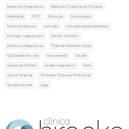
Medicina Integrativa
Medicina Tradicional Chinesa
Meditação
MTC
Músculo
Naturologia
Nutricao Vegana
nutrição
nutrição comportamental
Nutrição vegetariana
Pontos Gatilhos
práticas integrativas
Práticas Mente e Corpo
Qualidade de vida
relaxamento
Saúde
Saúde da Mulher
saúde integrativa
Sono
Sound Healing
Síndrome Dolorosa Miofascial
Terapia do som
yoga