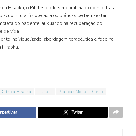
ínica Hiraoka, o Pilates pode ser combinado com outras
acupuntura, fisioterapia ou práticas de bem-estar.
leta do paciente, auxiliando na recuperação do
e de vida.
nto individualizado, abordagem terapêutica e foco na
a Hiraoka.
 Clínica Hiraoka
Pilates
Práticas Mente e Corpo
partilhar
Twitar