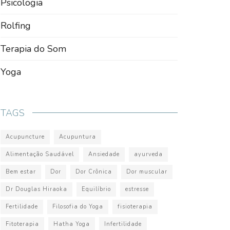
Psicologia
Rolfing
Terapia do Som
Yoga
TAGS
Acupuncture
Acupuntura
Alimentação Saudável
Ansiedade
ayurveda
Bem estar
Dor
Dor Crônica
Dor muscular
Dr Douglas Hiraoka
Equilíbrio
estresse
Fertilidade
Filosofia do Yoga
fisioterapia
Fitoterapia
Hatha Yoga
Infertilidade