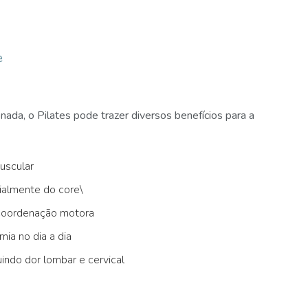
e
ada, o Pilates pode trazer diversos benefícios para a
uscular
ialmente do core\
 coordenação motora
ia no dia a dia
uindo dor lombar e cervical