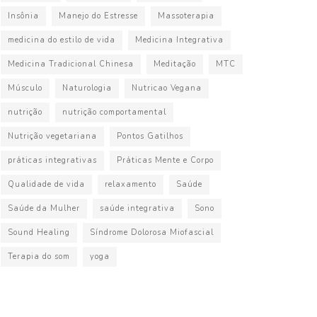
Insônia
Manejo do Estresse
Massoterapia
medicina do estilo de vida
Medicina Integrativa
Medicina Tradicional Chinesa
Meditação
MTC
Músculo
Naturologia
Nutricao Vegana
nutrição
nutrição comportamental
Nutrição vegetariana
Pontos Gatilhos
práticas integrativas
Práticas Mente e Corpo
Qualidade de vida
relaxamento
Saúde
Saúde da Mulher
saúde integrativa
Sono
Sound Healing
Síndrome Dolorosa Miofascial
Terapia do som
yoga