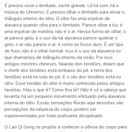
É preciso ouvir o ilimitado, sentir grande. Lá há som, há a
música do Universo. É preciso olhar o ilimitado para ativar o
triângulo interno do olho. O olho faz uma espécie de
alavanca quando olha para o ilimitado. Parece olhar a luz, é
uma espécie de matéria, não é o ar. Nessa forma de olhar, o
ar parece gelo, e o uso da tal alavanca parece quebrar o
gelo, o ar não parece o ar, é como se fosse duro. É um tipo
de foco, não é o olhar normal. Isso é o uso da alavanca no
que chamamos de triângulo interno da visão. Por isso
antigos mestres chineses, falando dos tendões, diziam que
o chefe dos tendões está embaixo do pé, a terra dos
tendões está na sola do pé. E o céu dos tendões está no
olho. Esse tendão do olho é muito conhecido pelos antigos
taoístas. Mas o que é? Como fica lá? Não é só a cabeça que
levanta, há um pequeno movimento efetuado pela alavanca
interna do olho. Essas sensações físicas aqui descritas são
percepções da natureza do corpo, podem ser
experimentadas por todo praticante disciplinado.
O Lao Qi Gong se propõe a conhecer a ciência do corpo para