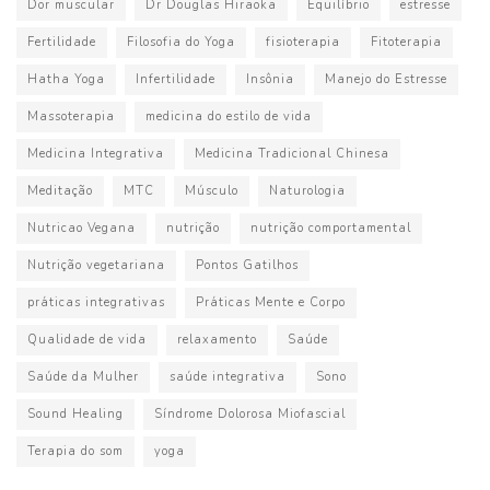
Dor muscular
Dr Douglas Hiraoka
Equilíbrio
estresse
Fertilidade
Filosofia do Yoga
fisioterapia
Fitoterapia
Hatha Yoga
Infertilidade
Insônia
Manejo do Estresse
Massoterapia
medicina do estilo de vida
Medicina Integrativa
Medicina Tradicional Chinesa
Meditação
MTC
Músculo
Naturologia
Nutricao Vegana
nutrição
nutrição comportamental
Nutrição vegetariana
Pontos Gatilhos
práticas integrativas
Práticas Mente e Corpo
Qualidade de vida
relaxamento
Saúde
Saúde da Mulher
saúde integrativa
Sono
Sound Healing
Síndrome Dolorosa Miofascial
Terapia do som
yoga