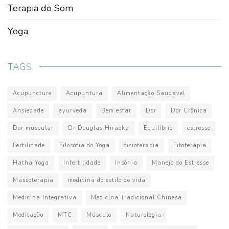
Terapia do Som
Yoga
TAGS
Acupuncture
Acupuntura
Alimentação Saudável
Ansiedade
ayurveda
Bem estar
Dor
Dor Crônica
Dor muscular
Dr Douglas Hiraoka
Equilíbrio
estresse
Fertilidade
Filosofia do Yoga
fisioterapia
Fitoterapia
Hatha Yoga
Infertilidade
Insônia
Manejo do Estresse
Massoterapia
medicina do estilo de vida
Medicina Integrativa
Medicina Tradicional Chinesa
Meditação
MTC
Músculo
Naturologia