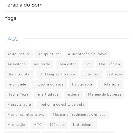
Terapia do Som
Yoga
TAGS
Acupuncture
Acupuntura
Alimentação Saudável
Ansiedade
ayurveda
Bem estar
Dor
Dor Crônica
Dor muscular
Dr Douglas Hiraoka
Equilíbrio
estresse
Fertilidade
Filosofia do Yoga
fisioterapia
Fitoterapia
Hatha Yoga
Infertilidade
Insônia
Manejo do Estresse
Massoterapia
medicina do estilo de vida
Medicina Integrativa
Medicina Tradicional Chinesa
Meditação
MTC
Músculo
Naturologia