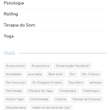
Psicologia
Rolfing
Terapia do Som
Yoga
TAGS
Acupuncture
Acupuntura
Alimentação Saudável
Ansiedade
ayurveda
Bem estar
Dor
Dor Crônica
Dor muscular
Dr Douglas Hiraoka
Equilíbrio
estresse
Fertilidade
Filosofia do Yoga
fisioterapia
Fitoterapia
Hatha Yoga
Infertilidade
Insônia
Manejo do Estresse
Massoterapia
medicina do estilo de vida