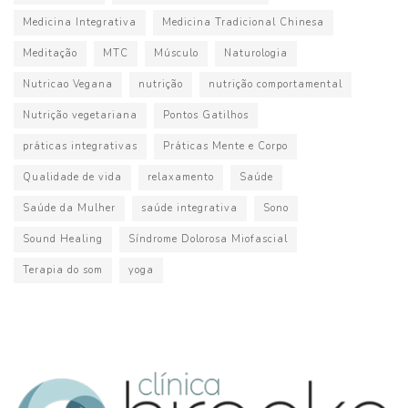
Medicina Integrativa
Medicina Tradicional Chinesa
Meditação
MTC
Músculo
Naturologia
Nutricao Vegana
nutrição
nutrição comportamental
Nutrição vegetariana
Pontos Gatilhos
práticas integrativas
Práticas Mente e Corpo
Qualidade de vida
relaxamento
Saúde
Saúde da Mulher
saúde integrativa
Sono
Sound Healing
Síndrome Dolorosa Miofascial
Terapia do som
yoga