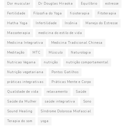
Dor muscular
Dr Douglas Hiraoka
Equilíbrio
estresse
Fertilidade
Filosofia do Yoga
fisioterapia
Fitoterapia
Hatha Yoga
Infertilidade
Insônia
Manejo do Estresse
Massoterapia
medicina do estilo de vida
Medicina Integrativa
Medicina Tradicional Chinesa
Meditação
MTC
Músculo
Naturologia
Nutricao Vegana
nutrição
nutrição comportamental
Nutrição vegetariana
Pontos Gatilhos
práticas integrativas
Práticas Mente e Corpo
Qualidade de vida
relaxamento
Saúde
Saúde da Mulher
saúde integrativa
Sono
Sound Healing
Síndrome Dolorosa Miofascial
Terapia do som
yoga