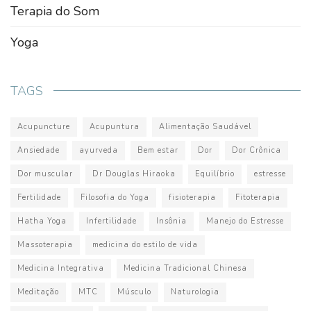
Terapia do Som
Yoga
TAGS
Acupuncture
Acupuntura
Alimentação Saudável
Ansiedade
ayurveda
Bem estar
Dor
Dor Crônica
Dor muscular
Dr Douglas Hiraoka
Equilíbrio
estresse
Fertilidade
Filosofia do Yoga
fisioterapia
Fitoterapia
Hatha Yoga
Infertilidade
Insônia
Manejo do Estresse
Massoterapia
medicina do estilo de vida
Medicina Integrativa
Medicina Tradicional Chinesa
Meditação
MTC
Músculo
Naturologia