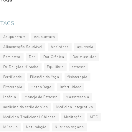
TAGS
Acupuncture
Acupuntura
Alimentação Saudável
Ansiedade
ayurveda
Bem estar
Dor
Dor Crônica
Dor muscular
Dr Douglas Hiraoka
Equilíbrio
estresse
Fertilidade
Filosofia do Yoga
fisioterapia
Fitoterapia
Hatha Yoga
Infertilidade
Insônia
Manejo do Estresse
Massoterapia
medicina do estilo de vida
Medicina Integrativa
Medicina Tradicional Chinesa
Meditação
MTC
Músculo
Naturologia
Nutricao Vegana