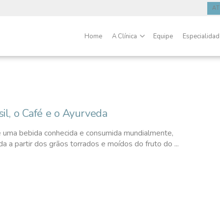
A
Home
A Clínica
Equipe
Especialida
sil, o Café e o Ayurveda
 é uma bebida conhecida e consumida mundialmente,
a a partir dos grãos torrados e moídos do fruto do ...