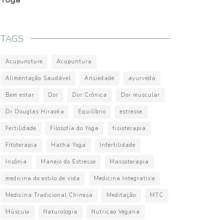
TAGS
Acupuncture
Acupuntura
Alimentação Saudável
Ansiedade
ayurveda
Bem estar
Dor
Dor Crônica
Dor muscular
Dr Douglas Hiraoka
Equilíbrio
estresse
Fertilidade
Filosofia do Yoga
fisioterapia
Fitoterapia
Hatha Yoga
Infertilidade
Insônia
Manejo do Estresse
Massoterapia
medicina do estilo de vida
Medicina Integrativa
Medicina Tradicional Chinesa
Meditação
MTC
Músculo
Naturologia
Nutricao Vegana