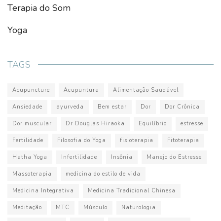
Terapia do Som
Yoga
TAGS
Acupuncture
Acupuntura
Alimentação Saudável
Ansiedade
ayurveda
Bem estar
Dor
Dor Crônica
Dor muscular
Dr Douglas Hiraoka
Equilíbrio
estresse
Fertilidade
Filosofia do Yoga
fisioterapia
Fitoterapia
Hatha Yoga
Infertilidade
Insônia
Manejo do Estresse
Massoterapia
medicina do estilo de vida
Medicina Integrativa
Medicina Tradicional Chinesa
Meditação
MTC
Músculo
Naturologia