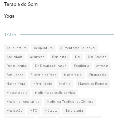
Terapia do Som
Yoga
TAGS
Acupuncture
Acupuntura
Alimentação Saudável
Ansiedade
ayurveda
Bem estar
Dor
Dor Crônica
Dor muscular
Dr Douglas Hiraoka
Equilíbrio
estresse
Fertilidade
Filosofia do Yoga
fisioterapia
Fitoterapia
Hatha Yoga
Infertilidade
Insônia
Manejo do Estresse
Massoterapia
medicina do estilo de vida
Medicina Integrativa
Medicina Tradicional Chinesa
Meditação
MTC
Músculo
Naturologia