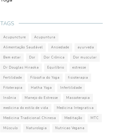
TAGS
Acupuncture
Acupuntura
Alimentação Saudável
Ansiedade
ayurveda
Bem estar
Dor
Dor Crônica
Dor muscular
Dr Douglas Hiraoka
Equilíbrio
estresse
Fertilidade
Filosofia do Yoga
fisioterapia
Fitoterapia
Hatha Yoga
Infertilidade
Insônia
Manejo do Estresse
Massoterapia
medicina do estilo de vida
Medicina Integrativa
Medicina Tradicional Chinesa
Meditação
MTC
Músculo
Naturologia
Nutricao Vegana