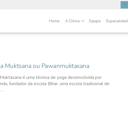
A
Home
A Clínica
Equipe
Especialida
a Muktsana ou Pawanmuktasana
Muktasana é uma técnica de yoga desenvolvida por
da, fundador da escola Bihar, uma escola tradicional de
..