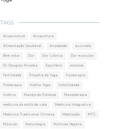
TAGS
Acupuncture
Acupuntura
Alimentação Saudável
Ansiedade
ayurveda
Bem estar
Dor
Dor Crônica
Dor muscular
Dr Douglas Hiraoka
Equilíbrio
estresse
Fertilidade
Filosofia do Yoga
fisioterapia
Fitoterapia
Hatha Yoga
Infertilidade
Insônia
Manejo do Estresse
Massoterapia
medicina do estilo de vida
Medicina Integrativa
Medicina Tradicional Chinesa
Meditação
MTC
Músculo
Naturologia
Nutricao Vegana