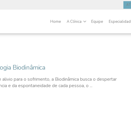
A
Home
A Clínica
Equipe
Especialida
logia Biodinâmica
 alivio para o sofrimento, a Biodinâmica busca o despertar
ncia e da espontaneidade de cada pessoa, o ...