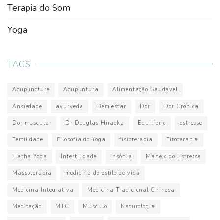
Terapia do Som
Yoga
TAGS
Acupuncture
Acupuntura
Alimentação Saudável
Ansiedade
ayurveda
Bem estar
Dor
Dor Crônica
Dor muscular
Dr Douglas Hiraoka
Equilíbrio
estresse
Fertilidade
Filosofia do Yoga
fisioterapia
Fitoterapia
Hatha Yoga
Infertilidade
Insônia
Manejo do Estresse
Massoterapia
medicina do estilo de vida
Medicina Integrativa
Medicina Tradicional Chinesa
Meditação
MTC
Músculo
Naturologia