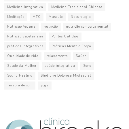
Medicina Integrativa
Medicina Tradicional Chinesa
Meditação
MTC
Músculo
Naturologia
Nutricao Vegana
nutrição
nutrição comportamental
Nutrição vegetariana
Pontos Gatilhos
práticas integrativas
Práticas Mente e Corpo
Qualidade de vida
relaxamento
Saúde
Saúde da Mulher
saúde integrativa
Sono
Sound Healing
Síndrome Dolorosa Miofascial
Terapia do som
yoga