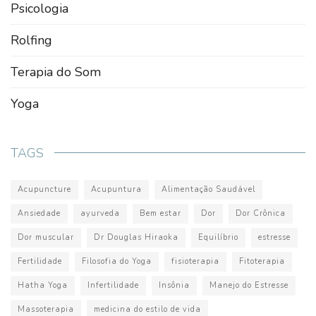
Psicologia
Rolfing
Terapia do Som
Yoga
TAGS
Acupuncture
Acupuntura
Alimentação Saudável
Ansiedade
ayurveda
Bem estar
Dor
Dor Crônica
Dor muscular
Dr Douglas Hiraoka
Equilíbrio
estresse
Fertilidade
Filosofia do Yoga
fisioterapia
Fitoterapia
Hatha Yoga
Infertilidade
Insônia
Manejo do Estresse
Massoterapia
medicina do estilo de vida