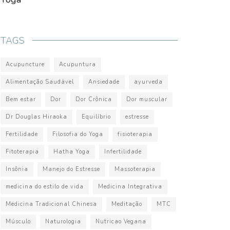
TAGS
Acupuncture
Acupuntura
Alimentação Saudável
Ansiedade
ayurveda
Bem estar
Dor
Dor Crônica
Dor muscular
Dr Douglas Hiraoka
Equilíbrio
estresse
Fertilidade
Filosofia do Yoga
fisioterapia
Fitoterapia
Hatha Yoga
Infertilidade
Insônia
Manejo do Estresse
Massoterapia
medicina do estilo de vida
Medicina Integrativa
Medicina Tradicional Chinesa
Meditação
MTC
Músculo
Naturologia
Nutricao Vegana