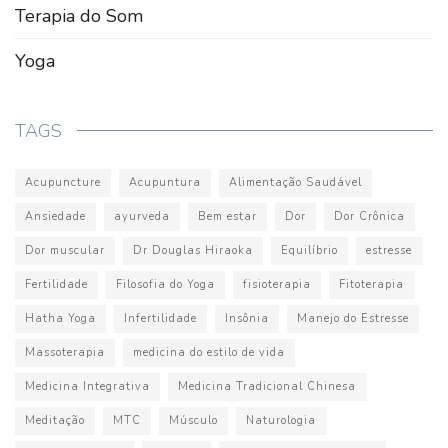
Terapia do Som
Yoga
TAGS
Acupuncture
Acupuntura
Alimentação Saudável
Ansiedade
ayurveda
Bem estar
Dor
Dor Crônica
Dor muscular
Dr Douglas Hiraoka
Equilíbrio
estresse
Fertilidade
Filosofia do Yoga
fisioterapia
Fitoterapia
Hatha Yoga
Infertilidade
Insônia
Manejo do Estresse
Massoterapia
medicina do estilo de vida
Medicina Integrativa
Medicina Tradicional Chinesa
Meditação
MTC
Músculo
Naturologia