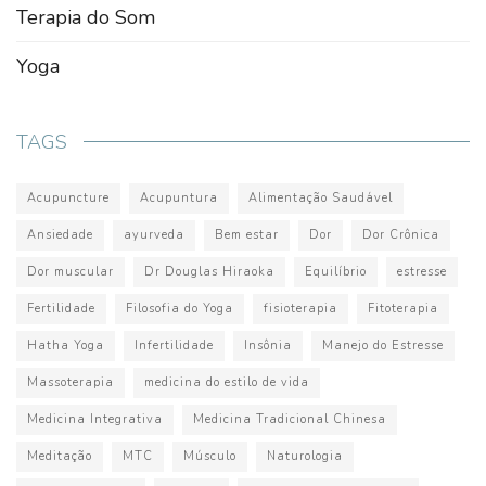
Terapia do Som
Yoga
TAGS
Acupuncture
Acupuntura
Alimentação Saudável
Ansiedade
ayurveda
Bem estar
Dor
Dor Crônica
Dor muscular
Dr Douglas Hiraoka
Equilíbrio
estresse
Fertilidade
Filosofia do Yoga
fisioterapia
Fitoterapia
Hatha Yoga
Infertilidade
Insônia
Manejo do Estresse
Massoterapia
medicina do estilo de vida
Medicina Integrativa
Medicina Tradicional Chinesa
Meditação
MTC
Músculo
Naturologia