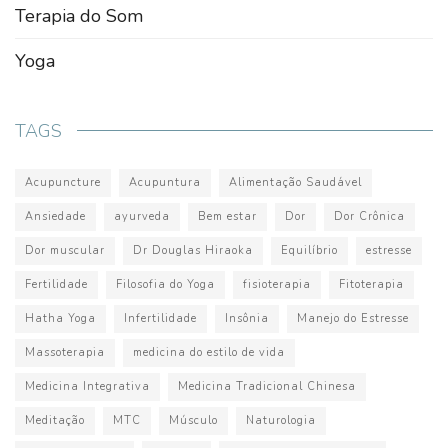
Terapia do Som
Yoga
TAGS
Acupuncture
Acupuntura
Alimentação Saudável
Ansiedade
ayurveda
Bem estar
Dor
Dor Crônica
Dor muscular
Dr Douglas Hiraoka
Equilíbrio
estresse
Fertilidade
Filosofia do Yoga
fisioterapia
Fitoterapia
Hatha Yoga
Infertilidade
Insônia
Manejo do Estresse
Massoterapia
medicina do estilo de vida
Medicina Integrativa
Medicina Tradicional Chinesa
Meditação
MTC
Músculo
Naturologia