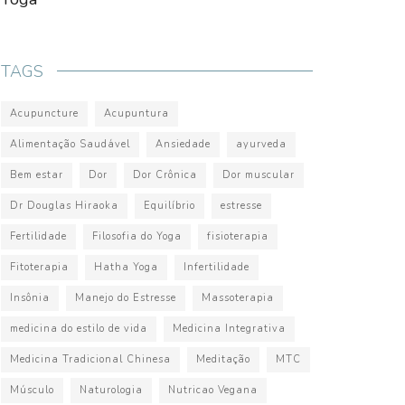
TAGS
Acupuncture
Acupuntura
Alimentação Saudável
Ansiedade
ayurveda
Bem estar
Dor
Dor Crônica
Dor muscular
Dr Douglas Hiraoka
Equilíbrio
estresse
Fertilidade
Filosofia do Yoga
fisioterapia
Fitoterapia
Hatha Yoga
Infertilidade
Insônia
Manejo do Estresse
Massoterapia
medicina do estilo de vida
Medicina Integrativa
Medicina Tradicional Chinesa
Meditação
MTC
Músculo
Naturologia
Nutricao Vegana