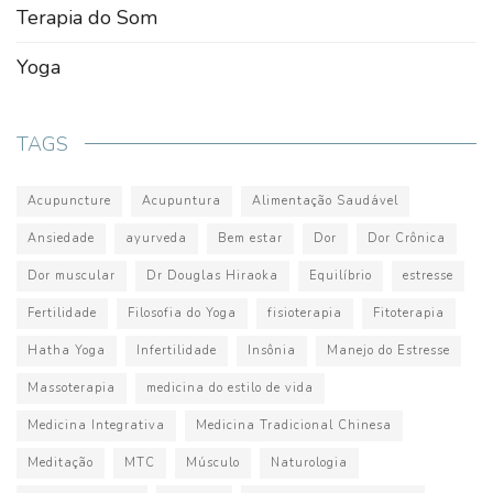
Terapia do Som
Yoga
TAGS
Acupuncture
Acupuntura
Alimentação Saudável
Ansiedade
ayurveda
Bem estar
Dor
Dor Crônica
Dor muscular
Dr Douglas Hiraoka
Equilíbrio
estresse
Fertilidade
Filosofia do Yoga
fisioterapia
Fitoterapia
Hatha Yoga
Infertilidade
Insônia
Manejo do Estresse
Massoterapia
medicina do estilo de vida
Medicina Integrativa
Medicina Tradicional Chinesa
Meditação
MTC
Músculo
Naturologia