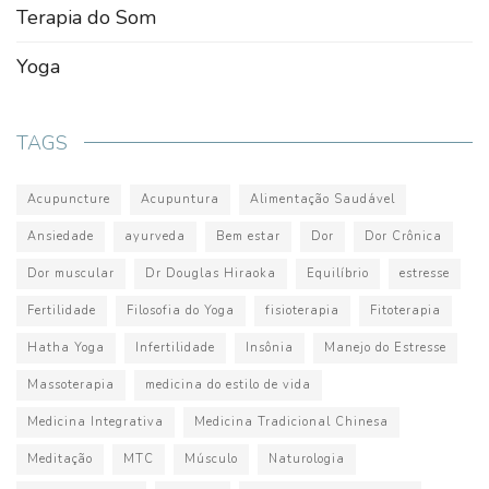
Terapia do Som
Yoga
TAGS
Acupuncture
Acupuntura
Alimentação Saudável
Ansiedade
ayurveda
Bem estar
Dor
Dor Crônica
Dor muscular
Dr Douglas Hiraoka
Equilíbrio
estresse
Fertilidade
Filosofia do Yoga
fisioterapia
Fitoterapia
Hatha Yoga
Infertilidade
Insônia
Manejo do Estresse
Massoterapia
medicina do estilo de vida
Medicina Integrativa
Medicina Tradicional Chinesa
Meditação
MTC
Músculo
Naturologia