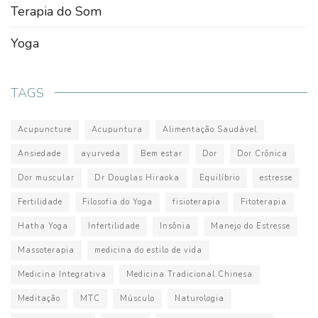
Terapia do Som
Yoga
TAGS
Acupuncture
Acupuntura
Alimentação Saudável
Ansiedade
ayurveda
Bem estar
Dor
Dor Crônica
Dor muscular
Dr Douglas Hiraoka
Equilíbrio
estresse
Fertilidade
Filosofia do Yoga
fisioterapia
Fitoterapia
Hatha Yoga
Infertilidade
Insônia
Manejo do Estresse
Massoterapia
medicina do estilo de vida
Medicina Integrativa
Medicina Tradicional Chinesa
Meditação
MTC
Músculo
Naturologia