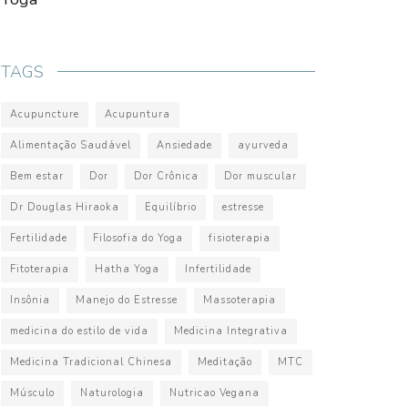
TAGS
Acupuncture
Acupuntura
Alimentação Saudável
Ansiedade
ayurveda
Bem estar
Dor
Dor Crônica
Dor muscular
Dr Douglas Hiraoka
Equilíbrio
estresse
Fertilidade
Filosofia do Yoga
fisioterapia
Fitoterapia
Hatha Yoga
Infertilidade
Insônia
Manejo do Estresse
Massoterapia
medicina do estilo de vida
Medicina Integrativa
Medicina Tradicional Chinesa
Meditação
MTC
Músculo
Naturologia
Nutricao Vegana