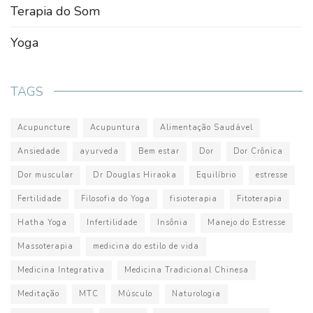
Terapia do Som
Yoga
TAGS
Acupuncture
Acupuntura
Alimentação Saudável
Ansiedade
ayurveda
Bem estar
Dor
Dor Crônica
Dor muscular
Dr Douglas Hiraoka
Equilíbrio
estresse
Fertilidade
Filosofia do Yoga
fisioterapia
Fitoterapia
Hatha Yoga
Infertilidade
Insônia
Manejo do Estresse
Massoterapia
medicina do estilo de vida
Medicina Integrativa
Medicina Tradicional Chinesa
Meditação
MTC
Músculo
Naturologia